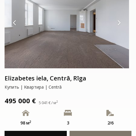
Elizabetes iela, Centrā, Rīga
Купить | Kвартирa | Centrā
495 000 €
2
5 041 € / м
2
98 м
3
2/6