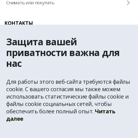
Снимать или покупать
КОНТАКТЫ
Телефон для справок
Защита вашей
+371 67 032 300
приватности важна для
нас
Эл. почта
latio@latio.lv
Для работы этого веб-сайта требуются файлы
cookie. С вашего согласия мы также можем
использовать статистические файлы cookie и
файлы cookie социальных сетей, чтобы
обеспечить более полный опыт.
Читать
© Перепечатка информации с домашней страницы www.latio.lv запрещена без
далее
письменного разрешения агентство недвижимости Latio. На странице
использованы данные из Адресного классификатора Государственного
Адресного регистра, © Государственная земельная служба