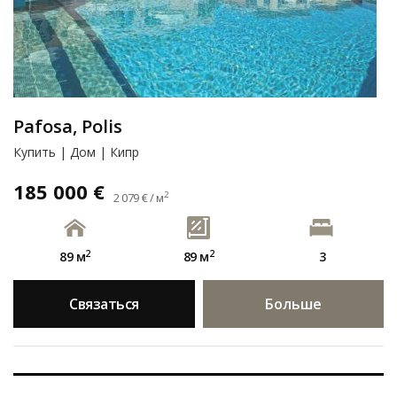
Pafosa, Polis
Купить | Дом | Кипр
185 000 €
2
2 079 € / м
2
2
89 м
89 м
3
Связаться
Больше