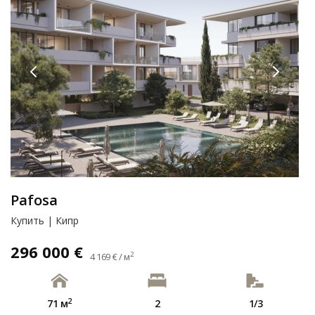
Pafosa
Купить | Кипр
296 000 €
2
4 169 € / м
2
71 м
2
1/3