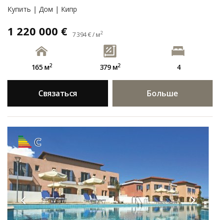
Купить | Дом | Кипр
1 220 000 €
2
7 394 € / м
2
2
165 м
379 м
4
Связаться
Больше
C