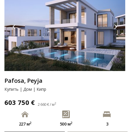
Pafosa, Peyja
Купить | Дом | Кипр
603 750 €
2
2 660 € / м
2
2
227 м
500 м
3