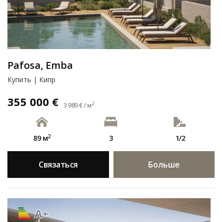
Pafosa, Emba
Купить | Кипр
355 000 €
2
3 989 € / м
2
89 м
3
1/2
Связаться
Больше
A+