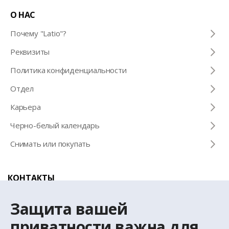
О НАС
Почему "Latio"?
Pеквизиты
Политика конфиденциальности
Отдел
Карьера
Черно-белый календарь
Снимать или покупать
КОНТАКТЫ
Телефон для справок
Защита вашей
+371 67 032 300
приватности важна для