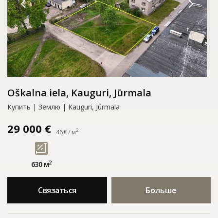
Oškalna iela, Kauguri, Jūrmala
Купить | Землю | Kauguri, Jūrmala
29 000 €
2
46 € / м
2
630 м
Связаться
Больше