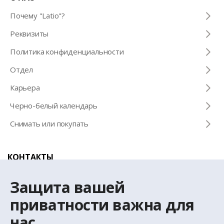
Почему "Latio"?
Pеквизиты
Политика конфиденциальности
Отдел
Карьера
Черно-белый календарь
Снимать или покупать
КОНТАКТЫ
Телефон для справок
Защита вашей
+371 67 032 300
приватности важна для
нас
Эл. почта