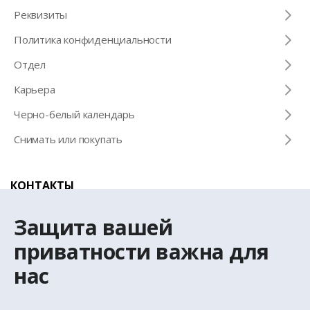
Pеквизиты
Политика конфиденциальности
Отдел
Карьера
Черно-белый календарь
Снимать или покупать
КОНТАКТЫ
Телефон для справок
Защита вашей
+371 67 032 300
приватности важна для
нас
Эл. почта
latio@latio.lv