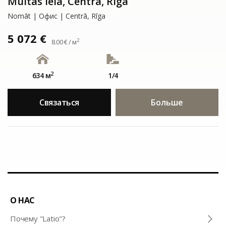
Muitas iela, Centrā, Rīga
Nomāt | Офис | Centrā, Rīga
5 072 €
2
8.00 € / м
2
634 м
1/4
Связаться
Больше
О НАС
Почему "Latio"?