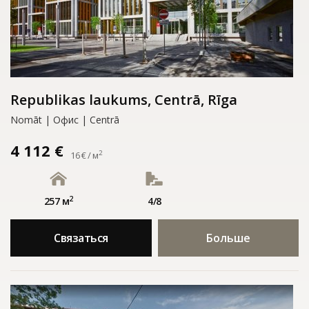
Republikas laukums, Centrā, Rīga
Nomāt | Офис | Centrā
4 112 €
2
16 € / м
2
257 м
4/8
Связаться
Больше