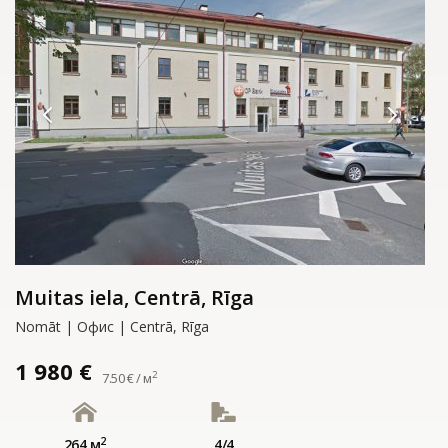
Muitas iela, Centrā, Rīga
Nomāt | Офис | Centrā, Rīga
1 980 €
2
7.50 € / м
2
264 м
4/4