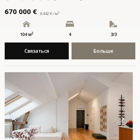
670 000 €
2
6 442 € / м
2
104 м
4
3/3
Связаться
Больше