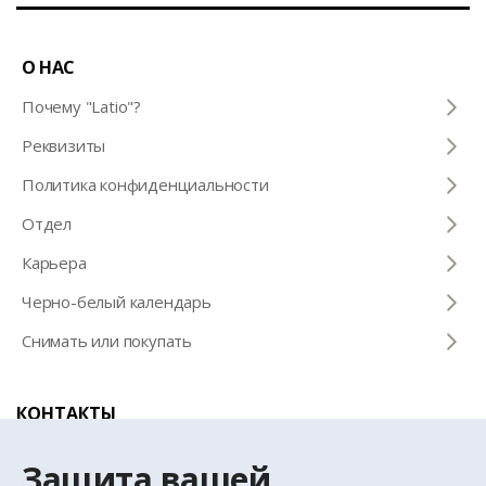
О НАС
Почему "Latio"?
Pеквизиты
Политика конфиденциальности
Отдел
Карьера
Черно-белый календарь
Снимать или покупать
КОНТАКТЫ
Телефон для справок
Защита вашей