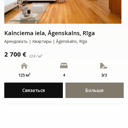
Kalnciema iela, Āgenskalns, Rīga
Арендовать | Kвартиры | Āgenskalns, Rīga
2 700 €
2
22 € / м
2
125 м
4
3/3
Связаться
Больше