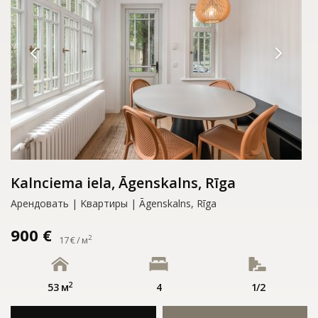
Kalnciema iela, Āgenskalns, Rīga
Арендовать | Kвартиры | Āgenskalns, Rīga
900 €
2
17 € / м
2
53 м
4
1/2