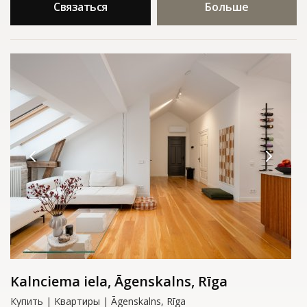
Связаться
Больше
Kalnciema iela, Āgenskalns, Rīga
Купить | Kвартиры | Āgenskalns, Rīga