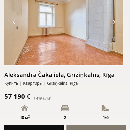
Aleksandra Čaka iela, Grīziņkalns, Rīga
Купить | Kвартиры | Grīziņkalns, Rīga
57 190 €
2
1 419 € / м
2
40 м
2
1/6