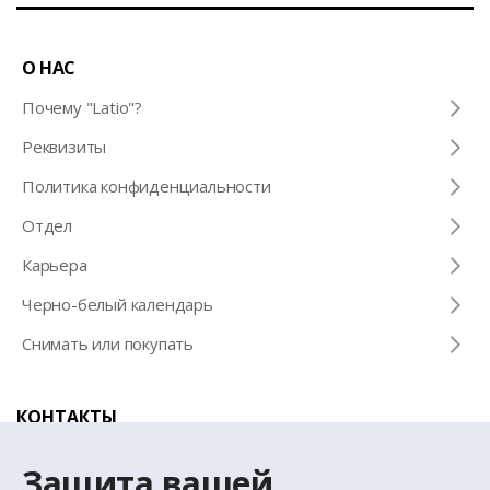
О НАС
Почему "Latio"?
Pеквизиты
Политика конфиденциальности
Отдел
Карьера
Черно-белый календарь
Снимать или покупать
КОНТАКТЫ
Телефон для справок
Защита вашей