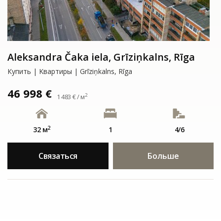
Aleksandra Čaka iela, Grīziņkalns, Rīga
Купить | Kвартиры | Grīziņkalns, Rīga
46 998 €
2
1 483 € / м
2
32 м
1
4/6
Связаться
Больше