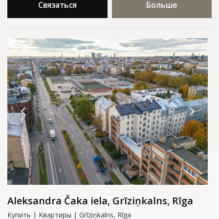
Связаться
Больше
Aleksandra Čaka iela, Grīziņkalns, Rīga
Купить | Kвартиры | Grīziņkalns, Rīga