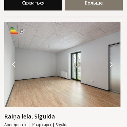
Связаться
Больше
B
Raiņa iela, Sigulda
Арендовать | Kвартиры | Sigulda