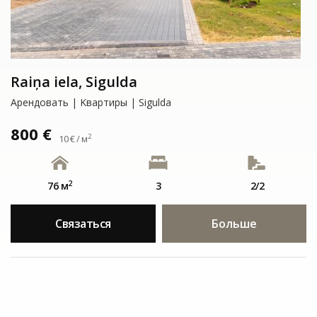
Raiņa iela, Sigulda
Арендовать | Kвартиры | Sigulda
800 €
2
10 € / м
2
76 м
3
2/2
Связаться
Больше