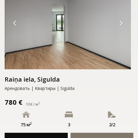
Raiņa iela, Sigulda
Арендовать | Kвартиры | Sigulda
780 €
2
10 € / м
2
75 м
3
2/2