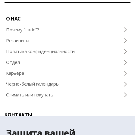
О НАС
Почему "Latio"?
Pеквизиты
Политика конфиденциальности
Отдел
Карьера
Черно-белый календарь
Снимать или покупать
КОНТАКТЫ
Телефон для справок
Защита вашей