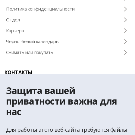
Политика конфиденциальности
Отдел
Карьера
Черно-белый календарь
Снимать или покупать
КОНТАКТЫ
Телефон для справок
Защита вашей
+371 67 032 300
приватности важна для
нас
Эл. почта
latio@latio.lv
Для работы этого веб-сайта требуются файлы