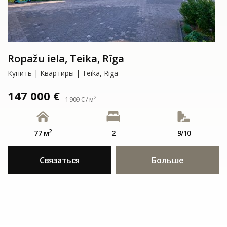
Ropažu iela, Teika, Rīga
Купить | Kвартиры | Teika, Rīga
147 000 €
2
1 909 € / м
2
77 м
2
9/10
Связаться
Больше