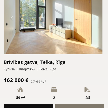
Brīvības gatve, Teika, Rīga
Купить | Kвартиры | Teika, Rīga
162 000 €
2
2 746 € / м
2
59 м
2
2/5