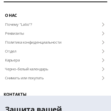
О НАС
Почему "Latio"?
Pеквизиты
Политика конфиденциальности
Отдел
Карьера
Черно-белый календарь
Снимать или покупать
КОНТАКТЫ
Телефон для справок
Защита вашей