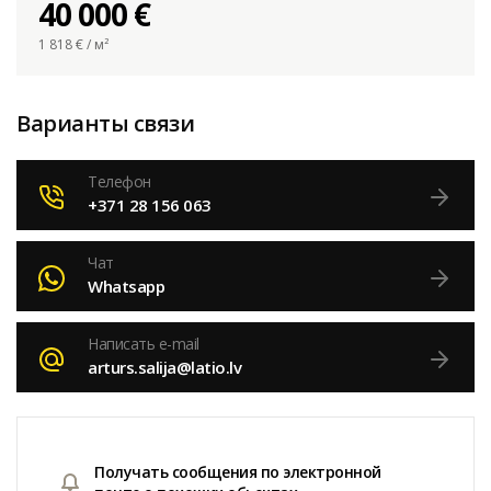
40 000 €
1 818
€ / м²
Варианты связи
Телефон
+371 28 156 063
Чат
Whatsapp
Написать e-mail
arturs.salija@latio.lv
Получать сообщения по электронной