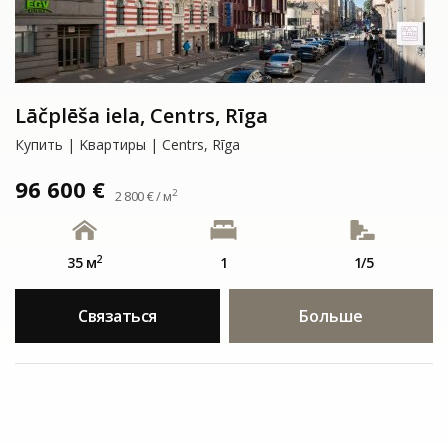
Lāčplēša iela, Centrs, Rīga
Купить | Kвартиры | Centrs, Rīga
96 600 €
2
2 800 € / м
2
35 м
1
1/5
Связаться
Больше