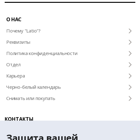
О НАС
Почему "Latio"?
Pеквизиты
Политика конфиденциальности
Отдел
Карьера
Черно-белый календарь
Снимать или покупать
КОНТАКТЫ
Телефон для справок
Защита вашей