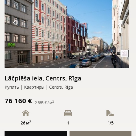
Lāčplēša iela, Centrs, Rīga
Купить | Kвартиры | Centrs, Rīga
76 160 €
2
2 885 € / м
2
26 м
1
1/5