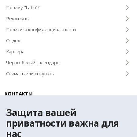
Почему "Latio"?
Pеквизиты
Политика конфиденциальности
Отдел
Карьера
Черно-белый календарь
Снимать или покупать
КОНТАКТЫ
Телефон для справок
Защита вашей
+371 67 032 300
приватности важна для
нас
Эл. почта