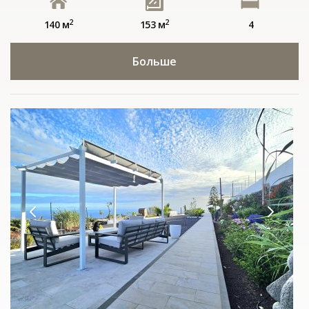
2
2
140 м
153 м
4
Больше