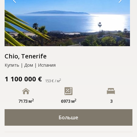
Chio, Tenerife
Купить | Дом | Испания
1 100 000 €
2
153 € / м
2
2
7173 м
6973 м
3
Больше