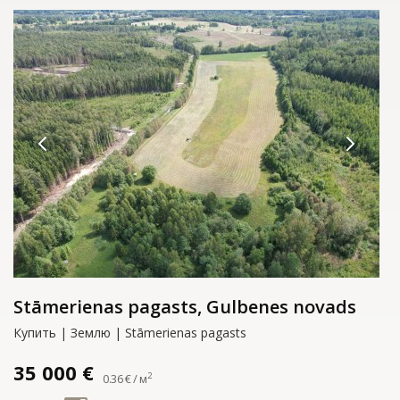
Stāmerienas pagasts, Gulbenes novads
Купить | Землю | Stāmerienas pagasts
35 000 €
2
0.36 € / м