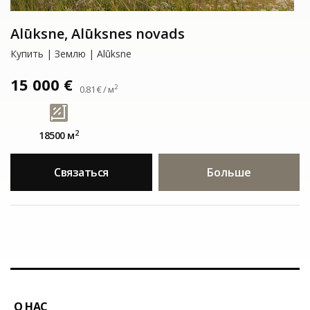
Alūksne, Alūksnes novads
Купить | Землю | Alūksne
15 000 €
2
0.81 € / м
2
18500 м
Связаться
Больше
О НАС