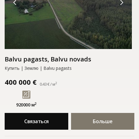
Balvu pagasts, Balvu novads
Купить | Землю | Balvu pagasts
400 000 €
2
0.43 € / м
2
920000 м
Связаться
Больше