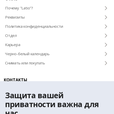
Почему "Latio"?
Pеквизиты
Политика конфиденциальности
Отдел
Карьера
Черно-белый календарь
Снимать или покупать
КОНТАКТЫ
Телефон для справок
Защита вашей
+371 67 032 300
приватности важна для
нас
Эл. почта