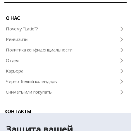
О НАС
Почему "Latio"?
Pеквизиты
Политика конфиденциальности
Отдел
Карьера
Черно-белый календарь
Снимать или покупать
КОНТАКТЫ
Телефон для справок
Защита вашей