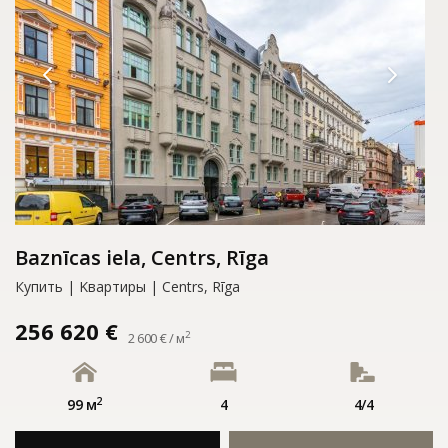
Baznīcas iela, Centrs, Rīga
Купить | Kвартиры | Centrs, Rīga
256 620 €
2
2 600 € / м
2
99 м
4
4/4