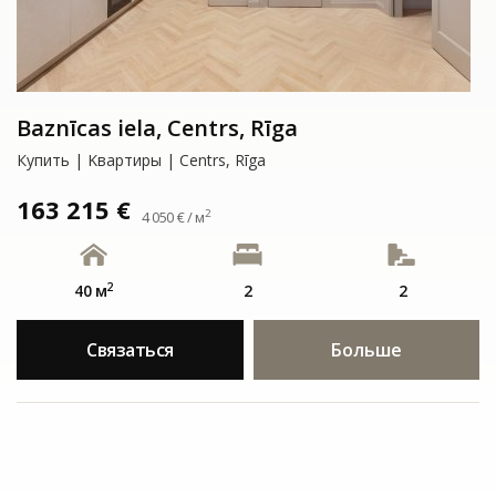
Baznīcas iela, Centrs, Rīga
Купить | Kвартиры | Centrs, Rīga
163 215 €
2
4 050 € / м
2
40 м
2
2
Связаться
Больше