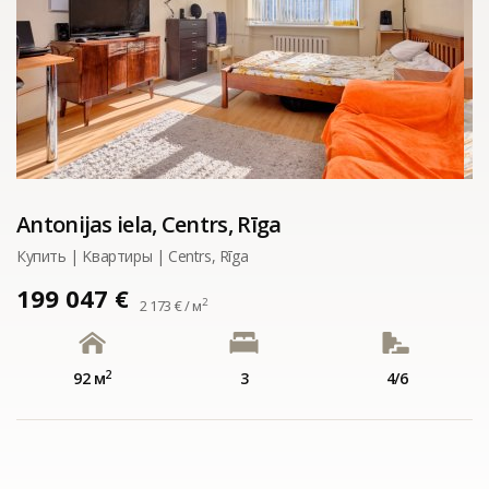
Antonijas iela, Centrs, Rīga
Купить | Kвартиры | Centrs, Rīga
199 047 €
2
2 173 € / м
2
92 м
3
4/6