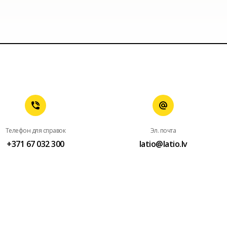
Телефон для справок
Эл. почта
+371 67 032 300
latio@latio.lv