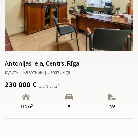
Antonijas iela, Centrs, Rīga
Купить | Kвартиры | Centrs, Rīga
230 000 €
2
2 043 € / м
2
113 м
5
3/6