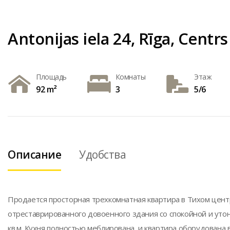
Antonijas iela 24, Rīga, Centrs
Площадь
Комнаты
Этаж
92 m²
3
5/6
Описание
Удобства
Продается просторная трехкомнатная квартира в Тихом центр
отреставрированного довоенного здания со спокойной и ут
кв.м. Кухня полностью меблирована, и квартира оборудована