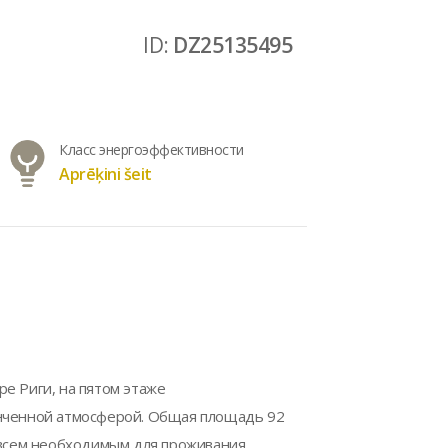
ID:
DZ25135495
Класс энергоэффективности
Aprēķini šeit
е Риги, на пятом этаже
онченной атмосферой. Общая площадь 92
 всем необходимым для проживания.