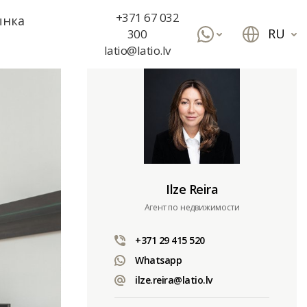
+371 67 032
ынка
RU
300
latio@latio.lv
Ilze Reira
Aгент по недвижимости
+371 29 415 520
Whatsapp
ilze.reira@latio.lv