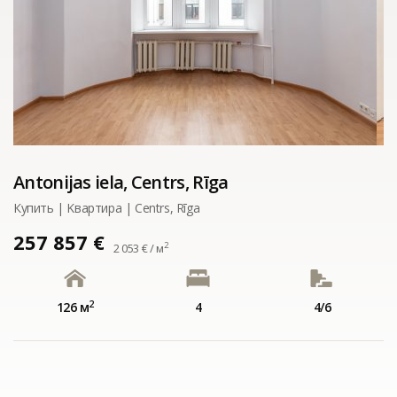
Antonijas iela, Centrs, Rīga
Купить | Kвартирa | Centrs, Rīga
257 857 €
2
2 053 € / м
2
126 м
4
4/6