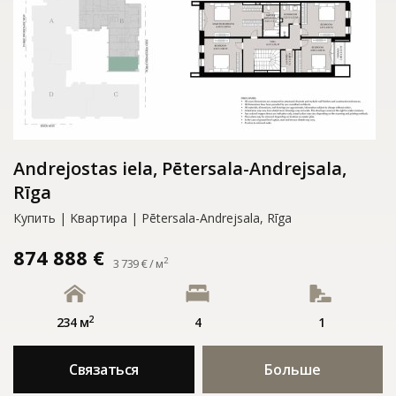
Andrejostas iela, Pētersala-Andrejsala,
Rīga
Купить | Kвартирa | Pētersala-Andrejsala, Rīga
874 888 €
2
3 739 € / м
2
234 м
4
1
Связаться
Больше