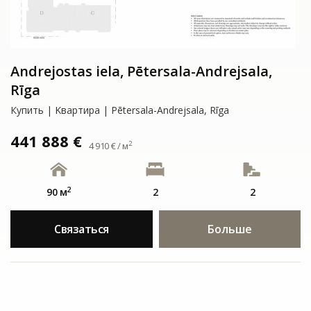
Andrejostas iela, Pētersala-Andrejsala,
Rīga
Купить | Kвартирa | Pētersala-Andrejsala, Rīga
441 888 €
2
4 910 € / м
2
90 м
2
2
Связаться
Больше