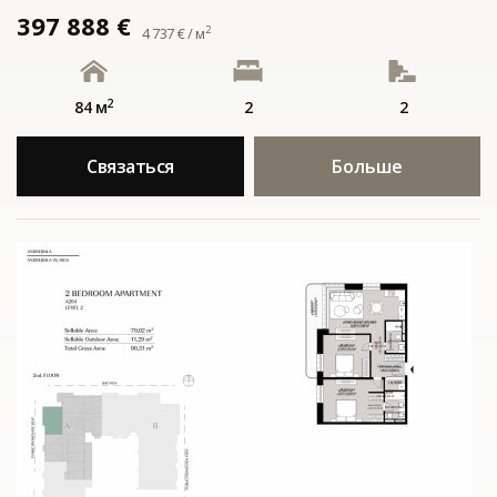
397 888 €
2
4 737 € / м
2
84 м
2
2
Связаться
Больше