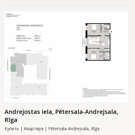
Andrejostas iela, Pētersala-Andrejsala,
Rīga
Купить | Kвартирa | Pētersala-Andrejsala, Rīga