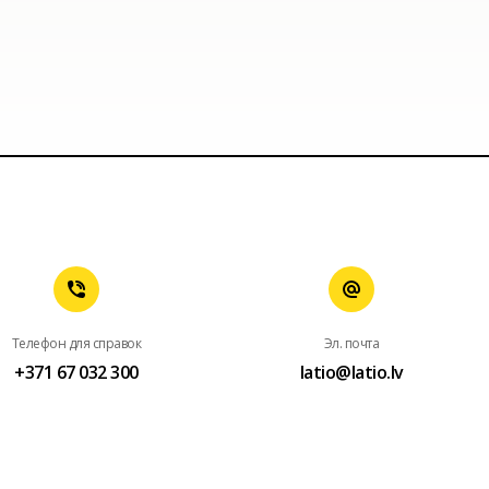
Телефон для справок
Эл. почта
+371 67 032 300
latio@latio.lv