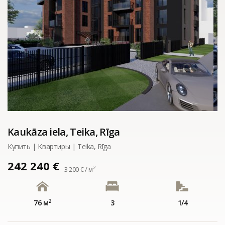
Kaukāza iela, Teika, Rīga
Купить | Kвартиры | Teika, Rīga
242 240 €
2
3 200 € / м
2
76 м
3
1/4