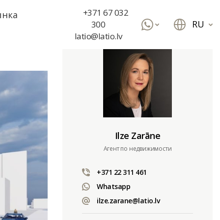
+371 67 032
ынка
RU
300
latio@latio.lv
Ilze Zarāne
Aгент по недвижимости
+371 22 311 461
Whatsapp
ilze.zarane@latio.lv