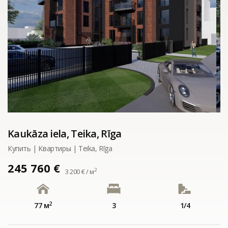
Kaukāza iela, Teika, Rīga
Купить | Kвартиры | Teika, Rīga
245 760 €
2
3 200 € / м
2
77 м
3
1/4