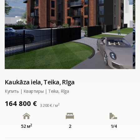
Kaukāza iela, Teika, Rīga
Купить | Kвартиры | Teika, Rīga
164 800 €
2
3 200 € / м
2
52 м
2
1/4