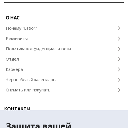
О НАС
Почему "Latio"?
Pеквизиты
Политика конфиденциальности
Отдел
Карьера
Черно-белый календарь
Снимать или покупать
КОНТАКТЫ
Телефон для справок
Защита вашей