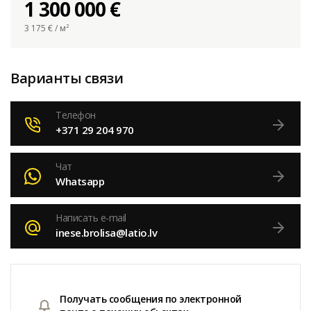
1 300 000 €
3 175
€ / м²
Варианты связи
Телефон
+371 29 204 970
Чат
Whatsapp
Написать e-mail
inese.brolisa@latio.lv
Получать сообщения по электронной