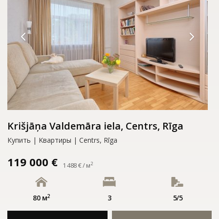
Krišjāņa Valdemāra iela, Centrs, Rīga
Купить | Kвартиры | Centrs, Rīga
119 000 €
2
1 488 € / м
2
80 м
3
5/5