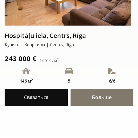
Hospitāļu iela, Centrs, Rīga
Купить | Kвартиры | Centrs, Rīga
243 000 €
2
1 666 € / м
2
146 м
5
6/6
Связаться
Больше