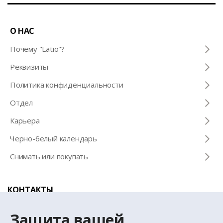
О НАС
Почему "Latio"?
Pеквизиты
Политика конфиденциальности
Отдел
Карьера
Черно-белый календарь
Снимать или покупать
КОНТАКТЫ
Телефон для справок
Защита вашей