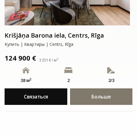
Krišjāņa Barona iela, Centrs, Rīga
Купить | Kвартиры | Centrs, Rīga
124 900 €
2
3 251 € / м
2
38 м
2
2/3
Связаться
Больше