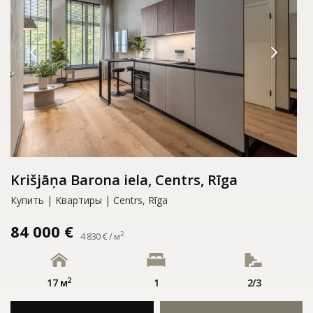
Krišjāņa Barona iela, Centrs, Rīga
Купить | Kвартиры | Centrs, Rīga
84 000 €
2
4 830 € / м
2
17 м
1
2/3