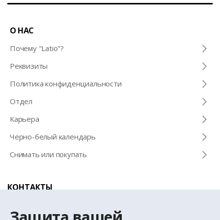
О НАС
Почему "Latio"?
Pеквизиты
Политика конфиденциальности
Отдел
Карьера
Черно-белый календарь
Снимать или покупать
КОНТАКТЫ
Телефон для справок
Защита вашей