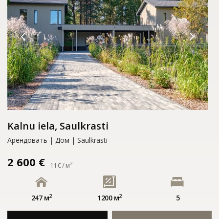
Kalnu iela, Saulkrasti
Арендовать | Дом | Saulkrasti
2 600 €
2
11 € / м
2
2
247 м
1200 м
5