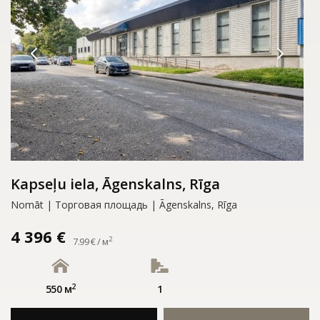
Kapseļu iela, Āgenskalns, Rīga
Nomāt | Tорговая площадь | Āgenskalns, Rīga
4 396 €
2
7.99 € / м
2
550 м
1