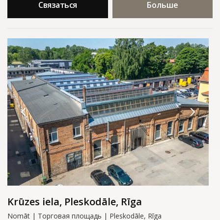
Связаться
Больше
Krūzes iela, Pleskodāle, Rīga
Nomāt | Tорговая площадь | Pleskodāle, Rīga