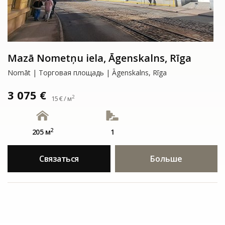
Mazā Nometņu iela, Āgenskalns, Rīga
Nomāt | Tорговая площадь | Āgenskalns, Rīga
3 075 €
2
15 € / м
2
205 м
1
Связаться
Больше