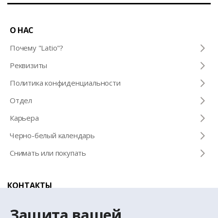
О НАС
Почему "Latio"?
Pеквизиты
Политика конфиденциальности
Отдел
Карьера
Черно-белый календарь
Снимать или покупать
КОНТАКТЫ
Телефон для справок
Защита вашей