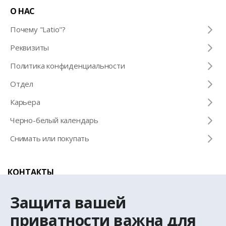
О НАС
Почему "Latio"?
Pеквизиты
Политика конфиденциальности
Отдел
Карьера
Черно-белый календарь
Снимать или покупать
КОНТАКТЫ
Телефон для справок
Защита вашей
+371 67 032 300
приватности важна для