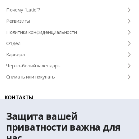
Почему "Latio"?
Pеквизиты
Политика конфиденциальности
Отдел
Карьера
Черно-белый календарь
Снимать или покупать
КОНТАКТЫ
Телефон для справок
Защита вашей
+371 67 032 300
приватности важна для
нас
Эл. почта