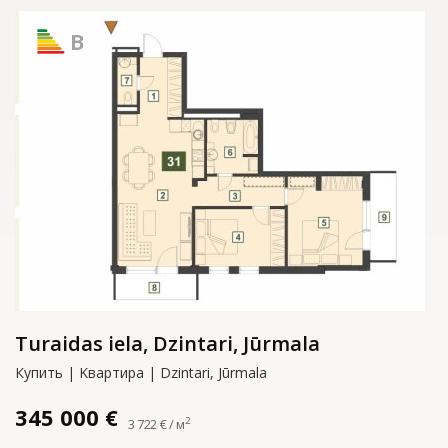
B
Turaidas iela, Dzintari, Jūrmala
Купить | Kвартирa | Dzintari, Jūrmala
345 000 €
2
3 722 € / м