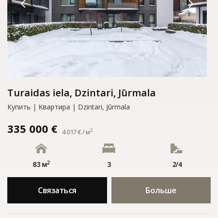
Turaidas iela, Dzintari, Jūrmala
Купить | Kвартирa | Dzintari, Jūrmala
335 000 €
2
4 017 € / м
2
83 м
3
2/4
Связаться
Больше