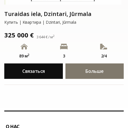
Turaidas iela, Dzintari, Jūrmala
Купить | Kвартирa | Dzintari, Jūrmala
325 000 €
2
3 644 € / м
2
89 м
3
2/4
Связаться
Больше
О НАС