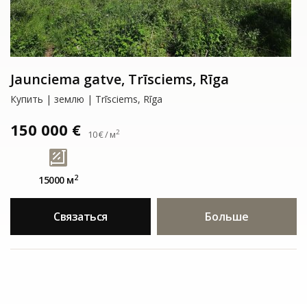
Jaunciema gatve, Trīsciems, Rīga
Купить | землю | Trīsciems, Rīga
150 000 €
2
10 € / м
2
15000 м
Связаться
Больше