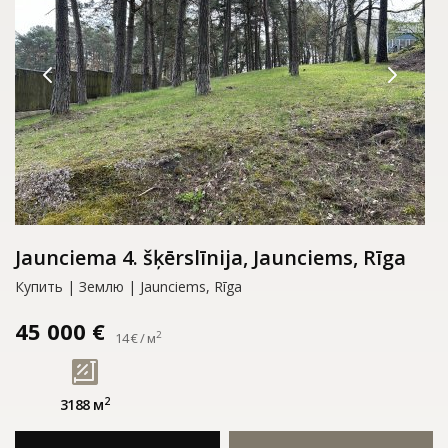
Jaunciema 4. šķērslīnija, Jaunciems, Rīga
Купить | Землю | Jaunciems, Rīga
45 000 €
2
14 € / м
2
3188 м