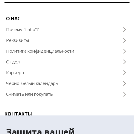
О НАС
Почему "Latio"?
Pеквизиты
Политика конфиденциальности
Отдел
Карьера
Черно-белый календарь
Снимать или покупать
КОНТАКТЫ
Телефон для справок
Защита вашей