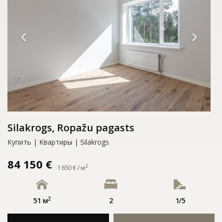
Silakrogs, Ropažu pagasts
Купить | Kвартиры | Silakrogs
84 150 €
2
1 650 € / м
2
51 м
2
1/5