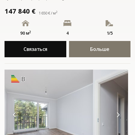
147 840 €
2
1 650 € / м
2
90 м
4
1/5
Связаться
Больше
B