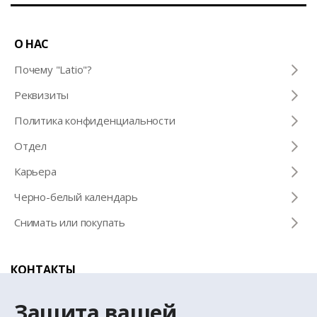
О НАС
Почему "Latio"?
Pеквизиты
Политика конфиденциальности
Отдел
Карьера
Черно-белый календарь
Снимать или покупать
КОНТАКТЫ
Телефон для справок
Защита вашей