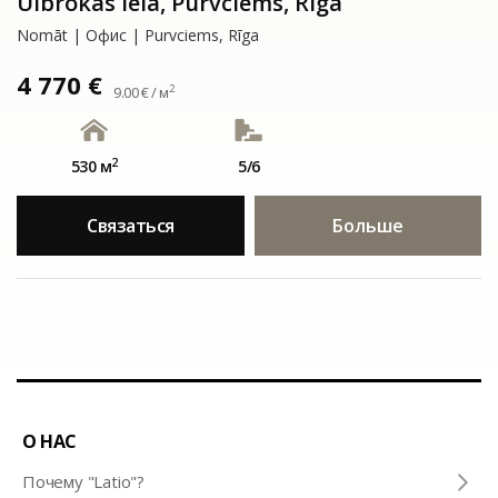
Ulbrokas iela, Purvciems, Rīga
Nomāt | Офис | Purvciems, Rīga
4 770 €
2
9.00 € / м
2
530 м
5/6
Связаться
Больше
О НАС
Почему "Latio"?