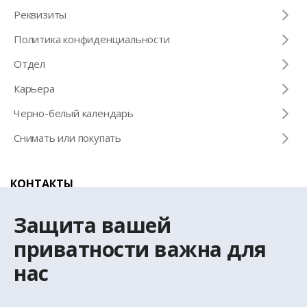
Pеквизиты
Политика конфиденциальности
Отдел
Карьера
Черно-белый календарь
Снимать или покупать
КОНТАКТЫ
Телефон для справок
Защита вашей
+371 67 032 300
приватности важна для
нас
Эл. почта
latio@latio.lv