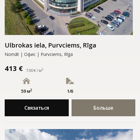
Ulbrokas iela, Purvciems, Rīga
Nomāt | Офис | Purvciems, Rīga
413 €
2
7.00 € / м
2
59 м
1/6
Связаться
Больше