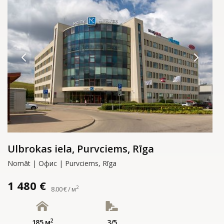
Ulbrokas iela, Purvciems, Rīga
Nomāt | Офис | Purvciems, Rīga
1 480 €
2
8.00 € / м
2
185 м
3/5