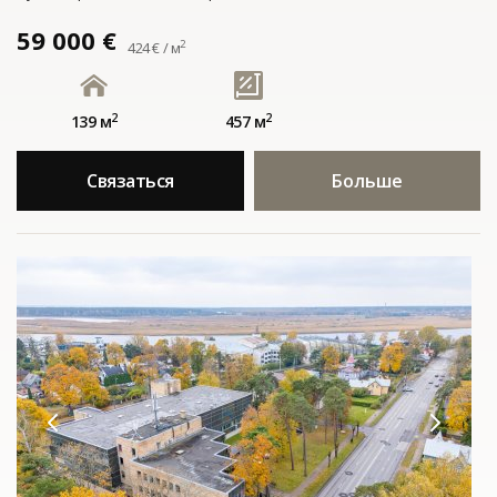
59 000 €
2
424 € / м
2
2
139 м
457 м
Связаться
Больше