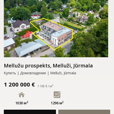
Mellužu prospekts, Melluži, Jūrmala
Купить | Домовладение | Melluži, Jūrmala
1 200 000 €
2
1 165 € / м
2
2
1030 м
1296 м