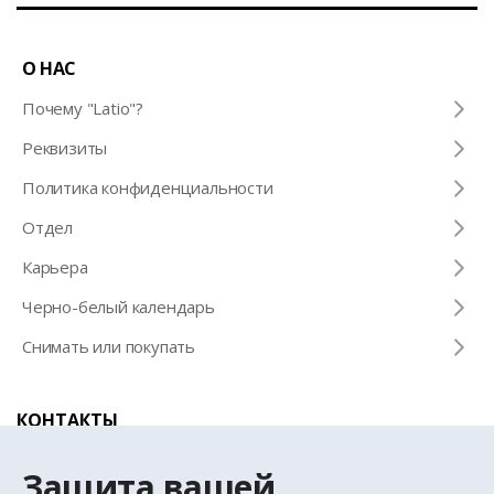
О НАС
Почему "Latio"?
Pеквизиты
Политика конфиденциальности
Отдел
Карьера
Черно-белый календарь
Снимать или покупать
КОНТАКТЫ
Телефон для справок
Защита вашей