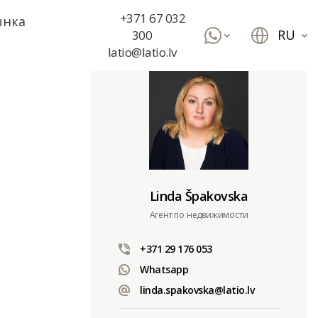
+371 67 032
ынка
RU
300
latio@latio.lv
Linda Špakovska
Aгент по недвижимости
+371 29 176 053
Whatsapp
linda.spakovska@latio.lv