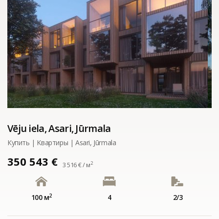
Vēju iela, Asari, Jūrmala
Купить | Kвартиры | Asari, Jūrmala
350 543 €
2
3 516 € / м
2
100 м
4
2/3