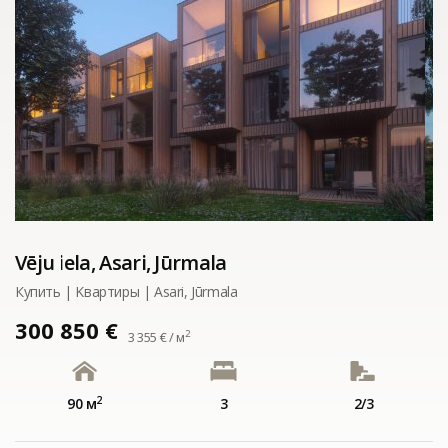
Vēju iela, Asari, Jūrmala
Купить | Kвартиры | Asari, Jūrmala
300 850 €
2
3 355 € / м
2
90 м
3
2/3