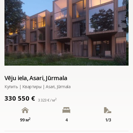
Vēju iela, Asari, Jūrmala
Купить | Kвартиры | Asari, Jūrmala
330 550 €
2
3 323 € / м
2
99 м
4
1/3