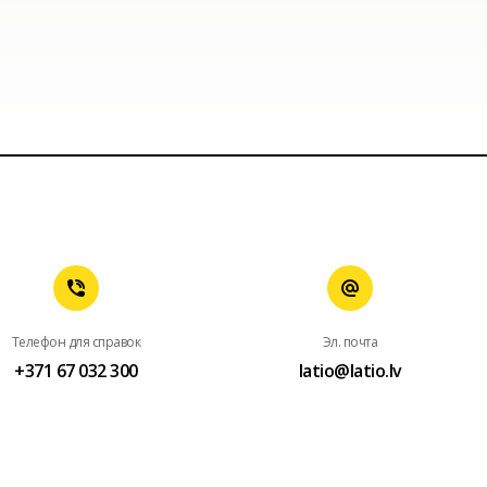
Телефон для справок
Эл. почта
+371 67 032 300
latio@latio.lv