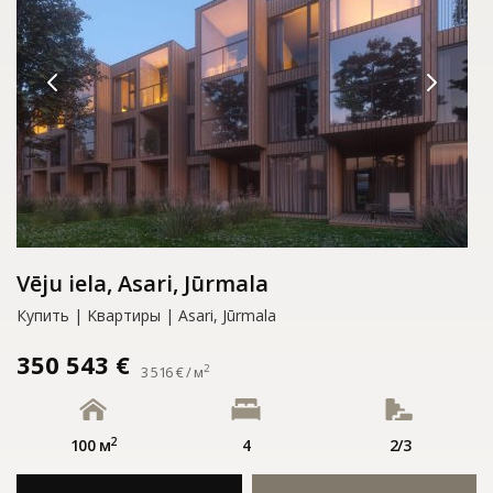
Vēju iela, Asari, Jūrmala
Купить | Kвартиры | Asari, Jūrmala
350 543 €
2
3 516 € / м
2
100 м
4
2/3