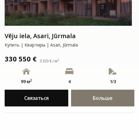
Vēju iela, Asari, Jūrmala
Купить | Kвартиры | Asari, Jūrmala
330 550 €
2
3 323 € / м
2
99 м
4
1/3
Связаться
Больше