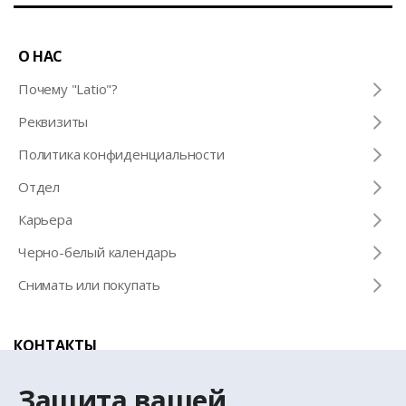
О НАС
Почему "Latio"?
Pеквизиты
Политика конфиденциальности
Отдел
Карьера
Черно-белый календарь
Снимать или покупать
КОНТАКТЫ
Телефон для справок
Защита вашей