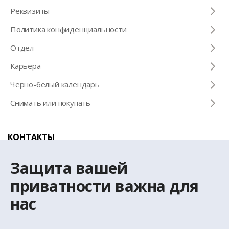
Pеквизиты
Политика конфиденциальности
Отдел
Карьера
Черно-белый календарь
Снимать или покупать
КОНТАКТЫ
Телефон для справок
Защита вашей
+371 67 032 300
приватности важна для
нас
Эл. почта
latio@latio.lv