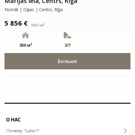
Marijas iela, Centrs, Rīga
Nomāt | Офис | Centrs, Rīga
5 856 €
2
16 € / м
2
366 м
3/7
Больше
О НАС
Почему "Latio"?