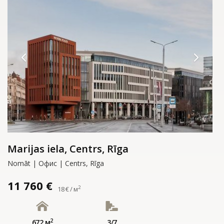
Marijas iela, Centrs, Rīga
Nomāt | Офис | Centrs, Rīga
11 760 €
2
18 € / м
2
672 м
3/7