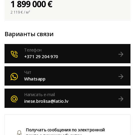
1 899 000 €
2 119
€ / м²
Варианты связи
Телефон
+371 29 204 970
Чат
Whatsapp
Написать e-mail
inese.brolisa@latio.lv
Получать сообщения по электронной