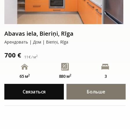
Abavas iela, Bieriņi, Rīga
Арендовать | Дом | Bieriņi, Rīga
700 €
2
11 € / м
2
2
65 м
880 м
3
Связаться
Больше