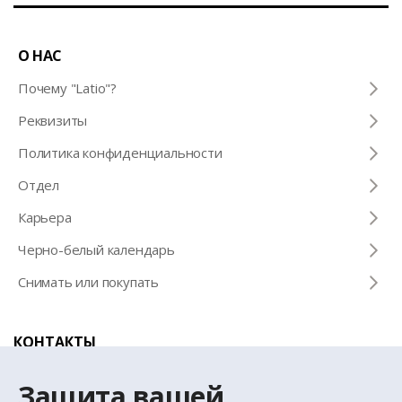
О НАС
Почему "Latio"?
Pеквизиты
Политика конфиденциальности
Отдел
Карьера
Черно-белый календарь
Снимать или покупать
КОНТАКТЫ
Телефон для справок
Защита вашей