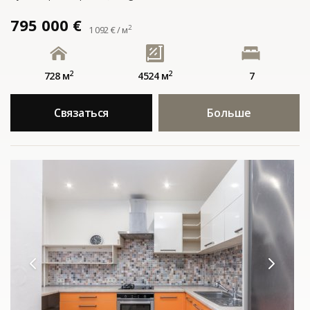
795 000 €
2
1 092 € / м
2
2
728 м
4524 м
7
Связаться
Больше