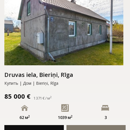
Druvas iela, Bieriņi, Rīga
Купить | Дом | Bieriņi, Rīga
85 000 €
2
1 371 € / м
2
2
62 м
1039 м
3