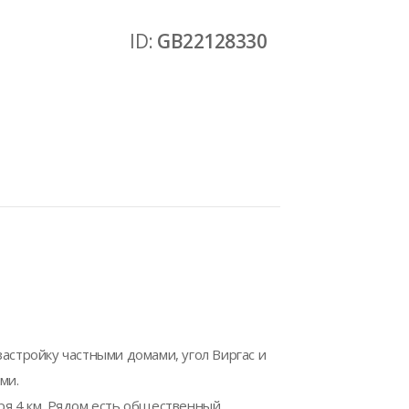
ID:
GB22128330
застройку частными домами, угол Виргас и
ми.
ря 4 км. Рядом есть общественный