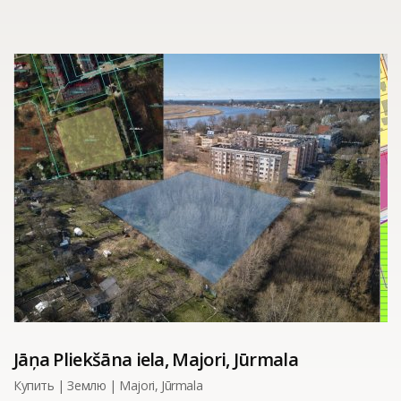
Jāņa Pliekšāna iela, Majori, Jūrmala
Купить | Землю | Majori, Jūrmala