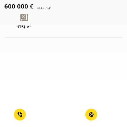
600 000 €
2
343 € / м
2
1751 м