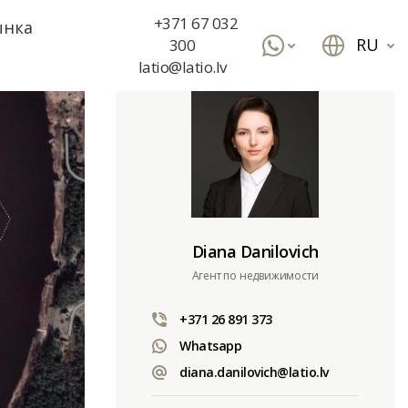
+371 67 032
ынка
RU
300
latio@latio.lv
Diana Danilovich
Aгент по недвижимости
+371 26 891 373
Whatsapp
diana.danilovich@latio.lv