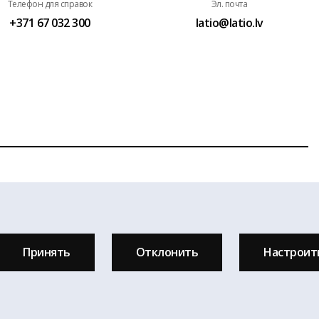
Телефон для справок
Эл. почта
+371 67 032 300
latio@latio.lv
ез письменного разрешения агентство недвижимости Latio.
венного Адресного регистра, © Государственная земельная
Принять
Отклонить
Настроит