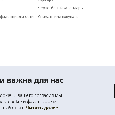
Черно-белый календарь
нфиденциальности
Снимать или покупать
а информации с домашней страницы www.latio.lv запрещена б
использованы данные из Адресного классификатора Государст
и важна для нас
ookie. С вашего согласия мы
лы cookie и файлы cookie
олный опыт.
Читать далее