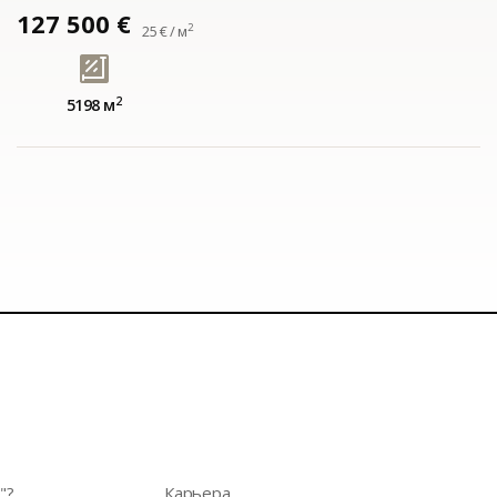
127 500 €
2
25 € / м
2
5198 м
"?
Карьера