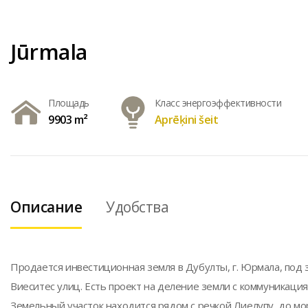
Jūrmala
Площадь
Класс энергоэффективности
9903 m²
Aprēķini šeit
Описание
Удобства
Продается инвестиционная земля в Дубулты, г. Юрмала, под 
Виеситес улиц. Есть проект на деление земли с коммуникация
Земельный участок находится рядом с речкой Лиелупу, до мо