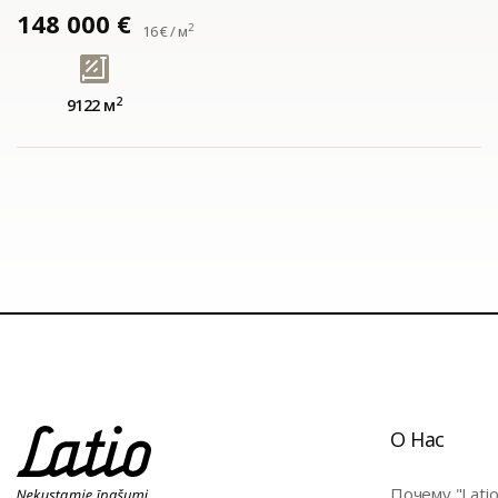
148 000 €
2
16 € / м
2
9122 м
О Нас
Почему "Latio