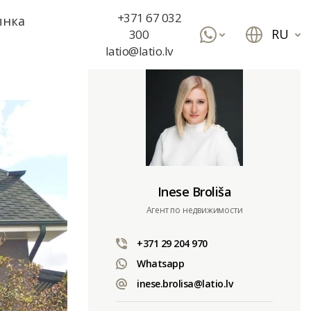
+371 67 032
ынка
RU
300
latio@latio.lv
Inese Broliša
Aгент по недвижимости
+371 29 204 970
Whatsapp
inese.brolisa@latio.lv