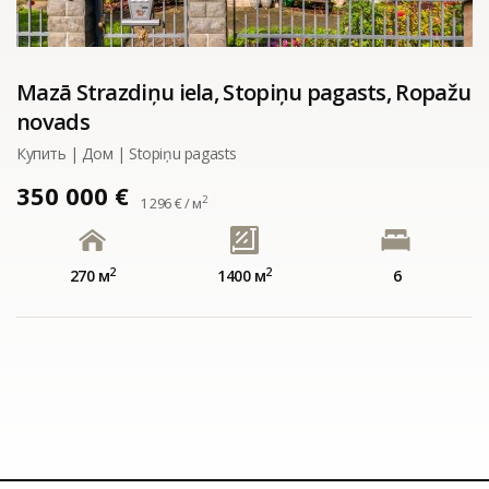
Mazā Strazdiņu iela, Stopiņu pagasts, Ropažu
novads
Купить | Дом | Stopiņu pagasts
350 000 €
2
1 296 € / м
2
2
270 м
1400 м
6