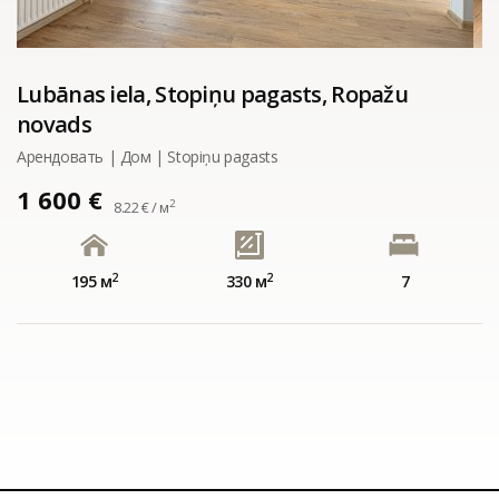
Lubānas iela, Stopiņu pagasts, Ropažu
novads
Арендовать | Дом | Stopiņu pagasts
1 600 €
2
8.22 € / м
2
2
195 м
330 м
7