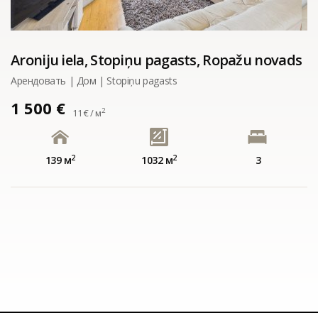
Aroniju iela, Stopiņu pagasts, Ropažu novads
Арендовать | Дом | Stopiņu pagasts
1 500 €
2
11 € / м
2
2
139 м
1032 м
3