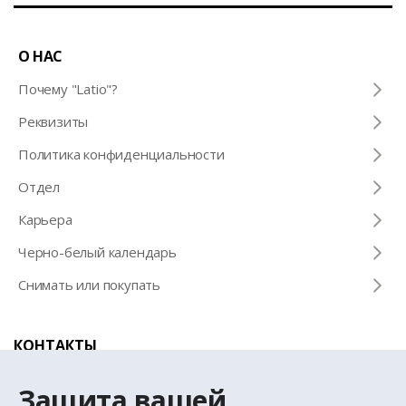
О НАС
Почему "Latio"?
Pеквизиты
Политика конфиденциальности
Отдел
Карьера
Черно-белый календарь
Снимать или покупать
КОНТАКТЫ
Телефон для справок
Защита вашей