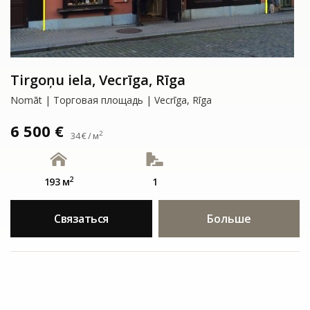
Tirgoņu iela, Vecrīga, Rīga
Nomāt | Tорговая площадь | Vecrīga, Rīga
6 500 €
2
34 € / м
2
193 м
1
Связаться
Больше