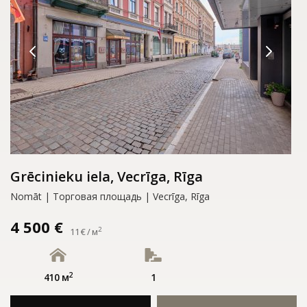
Grēcinieku iela, Vecrīga, Rīga
Nomāt | Tорговая площадь | Vecrīga, Rīga
4 500 €
2
11 € / м
2
410 м
1