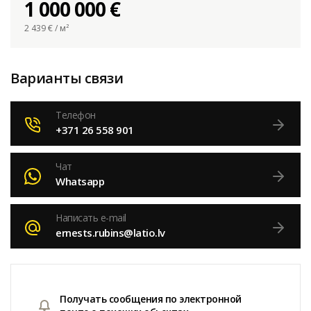
1 000 000 €
2 439
€ / м²
Варианты связи
Телефон
+371 26 558 901
Чат
Whatsapp
Написать e-mail
ernests.rubins@latio.lv
Получать сообщения по электронной