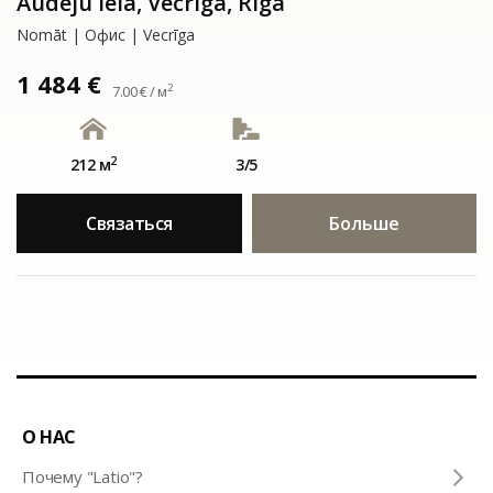
Audēju iela, Vecrīga, Rīga
Nomāt | Офис | Vecrīga
1 484 €
2
7.00 € / м
2
212 м
3/5
Связаться
Больше
О НАС
Почему "Latio"?