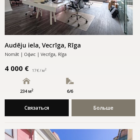
Audēju iela, Vecrīga, Rīga
Nomāt | Офис | Vecrīga, Rīga
4 000 €
2
17 € / м
2
234 м
6/6
Связаться
Больше