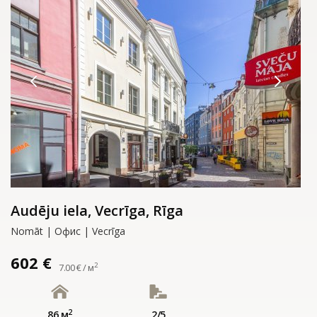
Audēju iela, Vecrīga, Rīga
Nomāt | Офис | Vecrīga
602 €
2
7.00 € / м
2
86 м
2/5