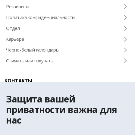
Pеквизиты
Политика конфиденциальности
Отдел
Карьера
Черно-белый календарь
Снимать или покупать
КОНТАКТЫ
Телефон для справок
Защита вашей
+371 67 032 300
приватности важна для
нас
Эл. почта
latio@latio.lv