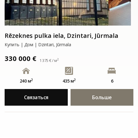
Rēzeknes pulka iela, Dzintari, Jūrmala
Купить | Дом | Dzintari, Jūrmala
330 000 €
2
1 375 € / м
2
2
240 м
435 м
6
Связаться
Больше