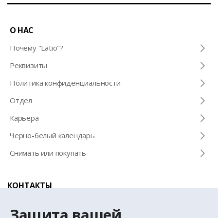
О НАС
Почему "Latio"?
Pеквизиты
Политика конфиденциальности
Отдел
Карьера
Черно-белый календарь
Снимать или покупать
КОНТАКТЫ
Телефон для справок
Защита вашей