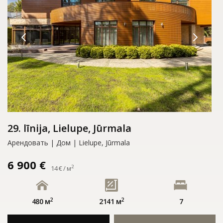
29. līnija, Lielupe, Jūrmala
Арендовать | Дом | Lielupe, Jūrmala
6 900 €
2
14 € / м
2
2
480 м
2141 м
7