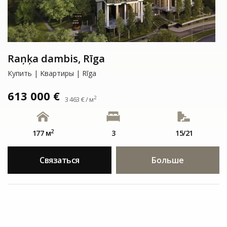
Raņķa dambis, Rīga
Купить | Kвартиры | Rīga
613 000 €
2
3 463 € / м
2
177 м
3
15/21
Связаться
Больше