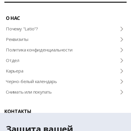
О НАС
Почему "Latio"?
Pеквизиты
Политика конфиденциальности
Отдел
Карьера
Черно-белый календарь
Снимать или покупать
КОНТАКТЫ
Телефон для справок
Защита вашей