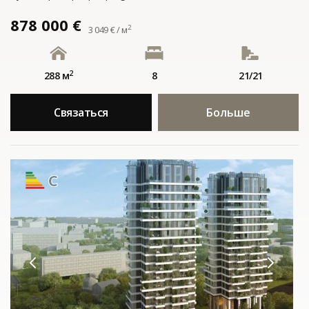
878 000 €
2
3 049 € / м
2
288 м
8
21/21
Связаться
Больше
C