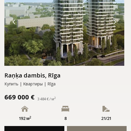
Raņķa dambis, Rīga
Купить | Kвартиры | Rīga
669 000 €
2
3 484 € / м
2
192 м
8
21/21