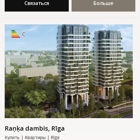
Связаться
Больше
C
Raņķa dambis, Rīga
Купить | Kвартиры | Rīga