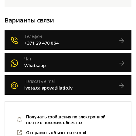
Варианты связи
Телефон
+371 29 470 064
Чат
Whatsapp
Написать e-mail
iveta.talapova@latio.lv
Получать сообщения по электронной
почте о похожих обьектах
Отправить объект на e-mail