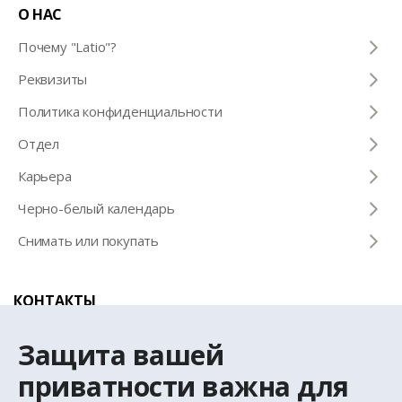
О НАС
Почему "Latio"?
Pеквизиты
Политика конфиденциальности
Отдел
Карьера
Черно-белый календарь
Снимать или покупать
КОНТАКТЫ
Телефон для справок
Защита вашей
+371 67 032 300
приватности важна для