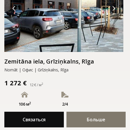
Zemitāna iela, Grīziņkalns, Rīga
Nomāt | Офис | Grīziņkalns, Rīga
1 272 €
2
12 € / м
2
106 м
2/4
Связаться
Больше