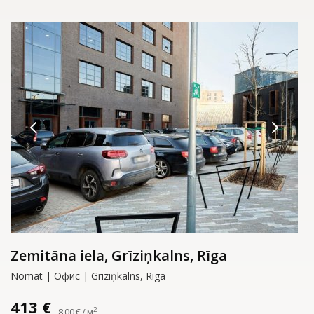
Zemitāna iela, Grīziņkalns, Rīga
Nomāt | Офис | Grīziņkalns, Rīga
413 €
2
8.00 € / м