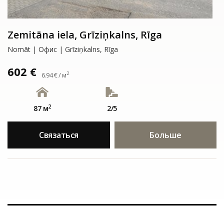
Zemitāna iela, Grīziņkalns, Rīga
Nomāt | Офис | Grīziņkalns, Rīga
602 €
2
6.94 € / м
2
87 м
2/5
Связаться
Больше