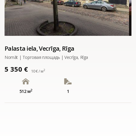
Palasta iela, Vecrīga, Rīga
Nomāt | Tорговая площадь | Vecrīga, Rīga
5 350 €
2
10 € / м
2
512 м
1