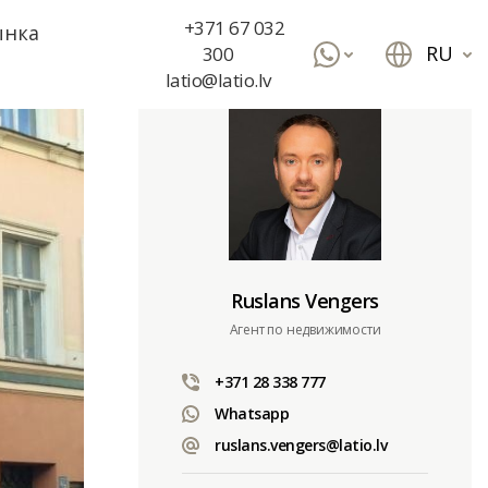
+371 67 032
ынка
RU
300
latio@latio.lv
Ruslans Vengers
Aгент по недвижимости
+371 28 338 777
Whatsapp
ruslans.vengers@latio.lv