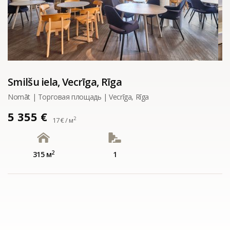
Smilšu iela, Vecrīga, Rīga
Nomāt | Tорговая площадь | Vecrīga, Rīga
5 355 €
2
17 € / м
2
315 м
1