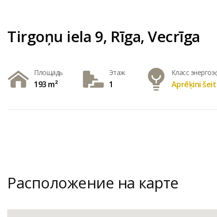
Tirgoņu iela 9, Rīga, Vecrīga
Площадь
Этаж
Класс энерго
193 m²
1
Aprēķini šeit
Расположение на карте