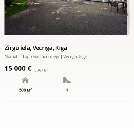
Zirgu iela, Vecrīga, Rīga
Nomāt | Tорговая площадь | Vecrīga, Rīga
15 000 €
2
30 € / м
2
500 м
1