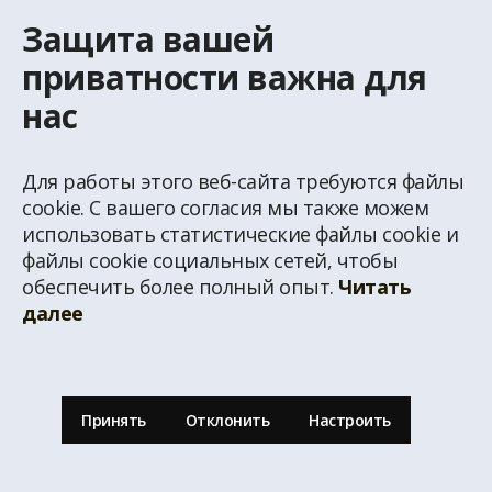
Защита вашей
КОНТАКТЫ
приватности важна для
Телефон для справок
нас
+371 67 032 300
Эл. почта
Для работы этого веб-сайта требуются файлы
latio@latio.lv
cookie. С вашего согласия мы также можем
использовать статистические файлы cookie и
файлы cookie социальных сетей, чтобы
обеспечить более полный опыт.
Читать
далее
© Перепечатка информации с домашней страницы www.latio.lv запрещена без
письменного разрешения агентство недвижимости Latio. На странице
использованы данные из Адресного классификатора Государственного
Принять
Отклонить
Настроить
Адресного регистра, © Государственная земельная служба