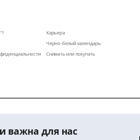
"?
Карьера
Черно-белый календарь
нфиденциальности
Снимать или покупать
а информации с домашней страницы www.latio.lv запрещена б
использованы данные из Адресного классификатора Государст
и важна для нас