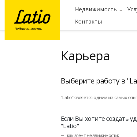
Hедвижимость
Усл
Kонтакты
Карьера
Выберите работу в "L
“Latio” является одним из самых о
Если Вы хотите создать у
"Latio"
как агент недвижимости;