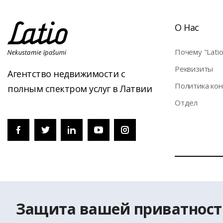
О Нас
Почему "Latio
Pеквизиты
Агентство недвижимости с
Политика ко
полным спектром услуг в Латвии
Отдел
© Перепечатк
На странице 
Защита вашей приватност
служба