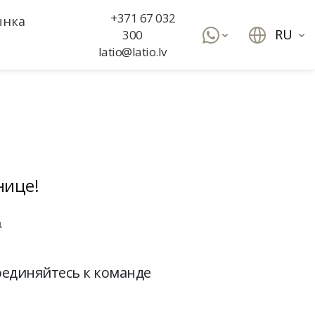
+371 67 032
ынка
RU
300
latio@latio.lv
нице!
.
оединяйтесь к команде