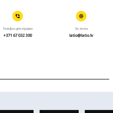
Телефон для справок
Эл. почта
+371 67 032 300
latio@latio.lv
ез письменного разрешения агентство недвижимости Latio.
венного Адресного регистра, © Государственная земельная