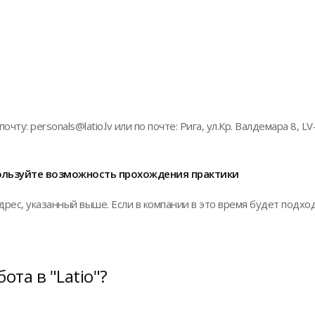
очту: personals@latio.lv или по почте: Рига, ул.Кр. Валдемара 8, LV
пользуйте возможность прохождения практики
дрес, указанный выше. Если в компании в это время будет подхо
ота в "Latio"?