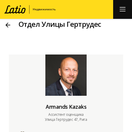
Отдел Улицы Гертрудес
Armands Kazaks
Ассистент оценщика
Улица Гертрудес 47, Рига