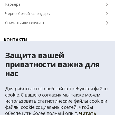
Карьера
Черно-белый календарь
Снимать или покупать
КОНТАКТЫ
Телефон для справок
Защита вашей
+371 67 032 300
приватности важна для
нас
Эл. почта
latio@latio.lv
Для работы этого веб-сайта требуются файлы
cookie. С вашего согласия мы также можем
использовать статистические файлы cookie и
файлы cookie социальных сетей, чтобы
обеспечить более полный опыт.
Читать