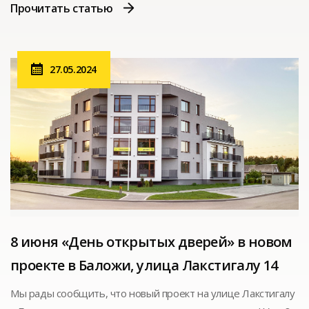
проект реконструкции, предусматривающий
Прочитать статью
преображение здания в отель с 13 отдельными номерами
и общей площадью 644 кв. м.
27.05.2024
8 июня «День открытых дверей» в новом
проекте в Баложи, улица Лакстигалу 14
Мы рады сообщить, что новый проект на улице Лакстигалу