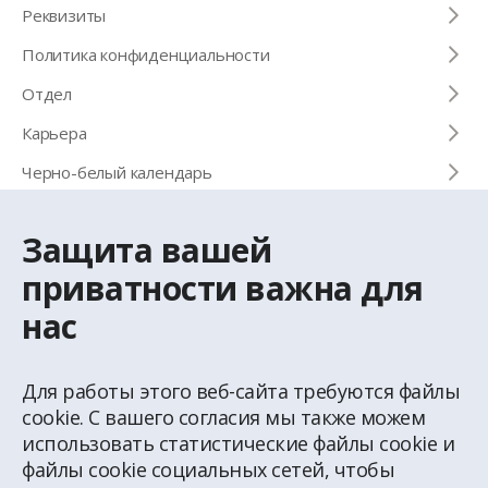
Pеквизиты
Политика конфиденциальности
Отдел
Карьера
Черно-белый календарь
Снимать или покупать
Защита вашей
приватности важна для
КОНТАКТЫ
нас
Телефон для справок
+371 67 032 300
Для работы этого веб-сайта требуются файлы
cookie. С вашего согласия мы также можем
Эл. почта
latio@latio.lv
использовать статистические файлы cookie и
файлы cookie социальных сетей, чтобы