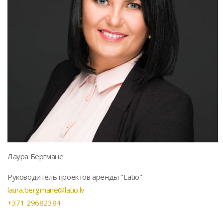
Лаура Бергмане
Руководитель проектов аренды "Latio"
laura.bergmane@latio.lv
+371 29682384