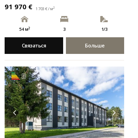
91 970 €
2
1 703 € / м
2
54 м
3
1/3
Связаться
Больше
B