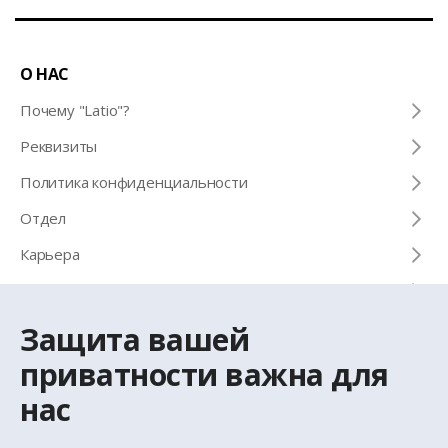
О НАС
Почему "Latio"?
Pеквизиты
Политика конфиденциальности
Отдел
Карьера
Черно-белый календарь
Снимать или покупать
Защита вашей
приватности важна для
КОНТАКТЫ
нас
Телефон для справок