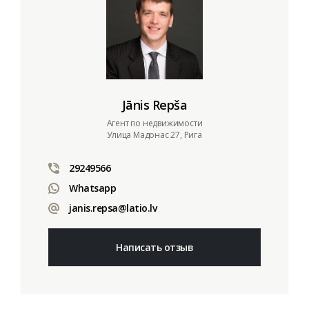
Jānis Repša
Aгент по недвижимости
Улица Мадонас 27, Рига
29249566
Whatsapp
janis.repsa@latio.lv
Написать отзыв