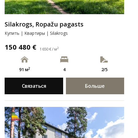
Silakrogs, Ropažu pagasts
Купить | Kвартиры | Silakrogs
150 480 €
2
1 650 € / м
2
91 м
4
2/5
Связаться
Больше
B