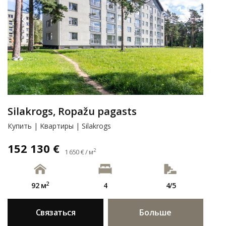
Silakrogs, Ropažu pagasts
Купить | Kвартиры | Silakrogs
152 130 €
2
1 650 € / м
2
92 м
4
4/5
Связаться
Больше