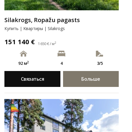
Silakrogs, Ropažu pagasts
Купить | Kвартиры | Silakrogs
151 140 €
2
1 650 € / м
2
92 м
4
3/5
Связаться
Больше
B