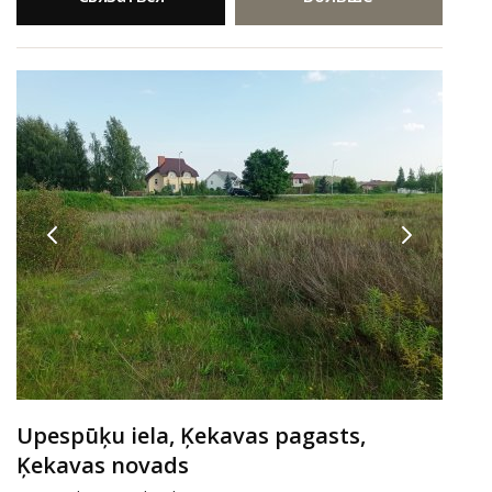
Upespūķu iela, Ķekavas pagasts,
Ķekavas novads