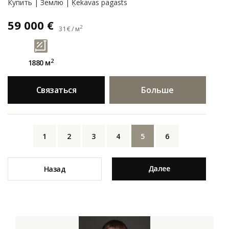
Купить | Землю | Ķekavas pagasts
59 000 €
2
31 € / м
2
1880 м
Связаться
Больше
1
2
3
4
5
6
Далее
Назад