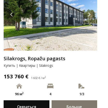
Silakrogs, Ropažu pagasts
Купить | Kвартиры | Silakrogs
153 760 €
2
1 602 € / м
2
96 м
4
1/3
Связаться
Больше