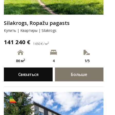
Silakrogs, Ropažu pagasts
Купить | Kвартиры | Silakrogs
141 240 €
2
1 650 € / м
2
86 м
4
1/5
Связаться
Больше
B