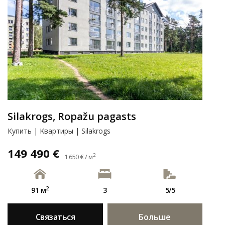
Silakrogs, Ropažu pagasts
Купить | Kвартиры | Silakrogs
149 490 €
2
1 650 € / м
2
91 м
3
5/5
Связаться
Больше