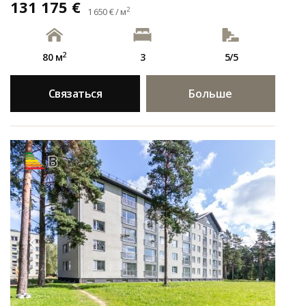
131 175 €
2
1 650 € / м
2
80 м
3
5/5
Связаться
Больше
B