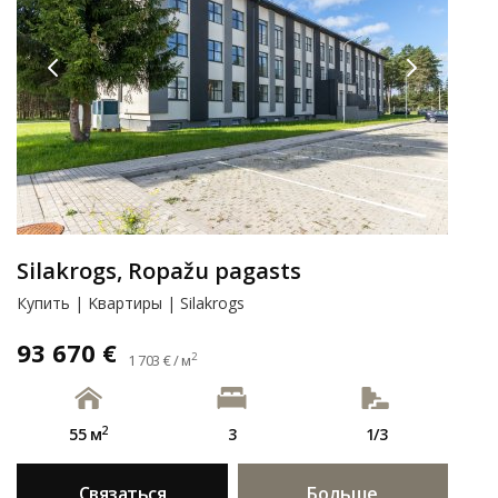
Silakrogs, Ropažu pagasts
Купить | Kвартиры | Silakrogs
93 670 €
2
1 703 € / м
2
55 м
3
1/3
Связаться
Больше