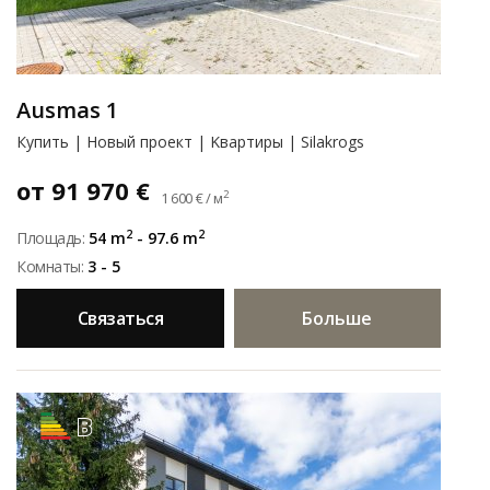
Ausmas 1
Купить | Новый проект | Kвартиры | Silakrogs
от 91 970 €
2
1 600 € / м
2
2
Площадь:
54 m
- 97.6 m
Комнаты:
3 - 5
Связаться
Больше
B