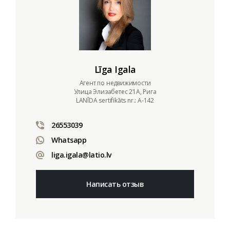
Līga Igala
Aгент по недвижимости
Улица Элизабетес 21А, Рига
LANĪDA sertifikāts nr.: A-142
26553039
Whatsapp
liga.igala@latio.lv
Написать отзыв