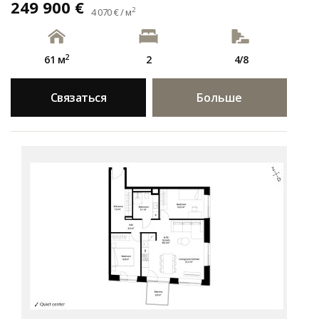
249 900 €
2
4 070 € / м
2
61 м
2
4/8
Связаться
Больше