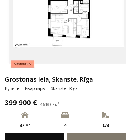
Grostonas iela, Skanste, Rīga
Купить | Kвартиры | Skanste, Rīga
399 900 €
2
4 618 € / м
2
87 м
4
6/8