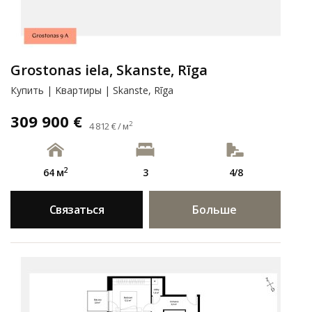
Grostonas iela, Skanste, Rīga
Купить | Kвартиры | Skanste, Rīga
309 900 €
2
4 812 € / м
2
64 м
3
4/8
Связаться
Больше