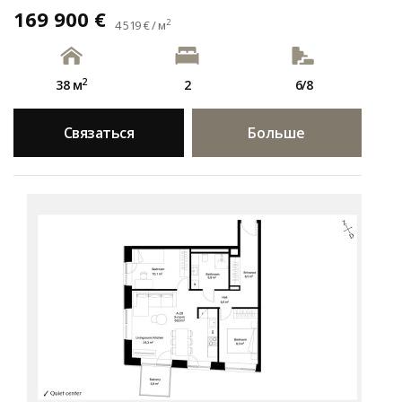
169 900 €
2
4 519 € / м
2
38 м
2
6/8
Связаться
Больше