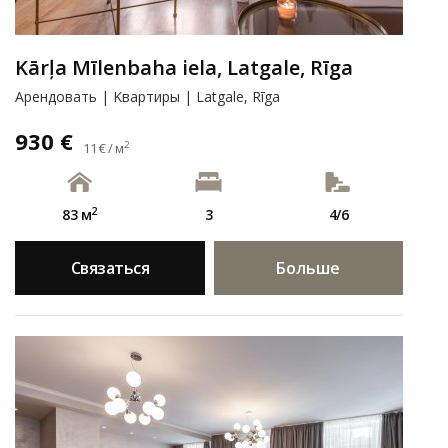
Kārļa Mīlenbaha iela, Latgale, Rīga
Арендовать | Kвартиры | Latgale, Rīga
930 €
2
11 € / м
2
83 м
3
4/6
Связаться
Больше