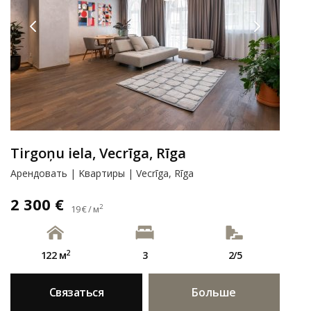
Tirgoņu iela, Vecrīga, Rīga
Арендовать | Kвартиры | Vecrīga, Rīga
2 300 €
2
19 € / м
2
122 м
3
2/5
Связаться
Больше