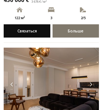
2
3 676 € / м
2
122 м
3
2/5
Связаться
Больше