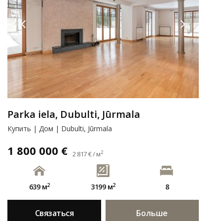
Parka iela, Dubulti, Jūrmala
Купить | Дом | Dubulti, Jūrmala
1 800 000 €
2
2 817 € / м
2
2
639 м
3199 м
8
Связаться
Больше