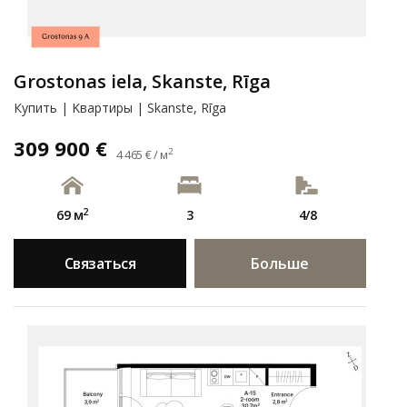
Grostonas iela, Skanste, Rīga
Купить | Kвартиры | Skanste, Rīga
309 900 €
2
4 465 € / м
2
69 м
3
4/8
Связаться
Больше