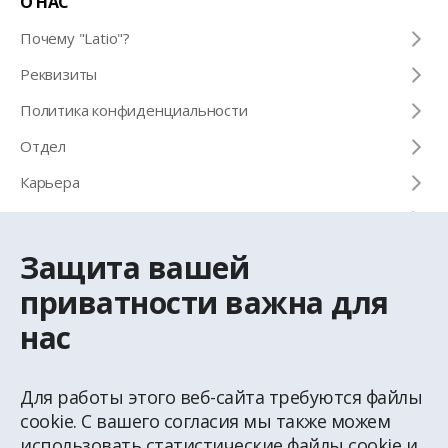
О НАС
Почему "Latio"?
Pеквизиты
Политика конфиденциальности
Отдел
Карьера
Черно-белый календарь
Снимать или покупать
Защита вашей
приватности важна для
КОНТАКТЫ
нас
Телефон для справок
+371 67 032 300
Для работы этого веб-сайта требуются файлы
cookie. С вашего согласия мы также можем
использовать статистические файлы cookie и
Эл. почта