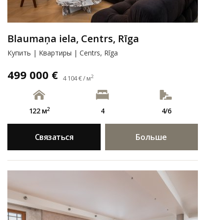
Blaumaņa iela, Centrs, Rīga
Купить | Kвартиры | Centrs, Rīga
499 000 €
2
4 104 € / м
2
122 м
4
4/6
Связаться
Больше