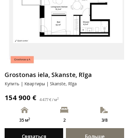
Grostonas iela, Skanste, Rīga
Купить | Kвартиры | Skanste, Rīga
154 900 €
2
4 477 € / м
2
35 м
2
3/8
Связаться
Больше