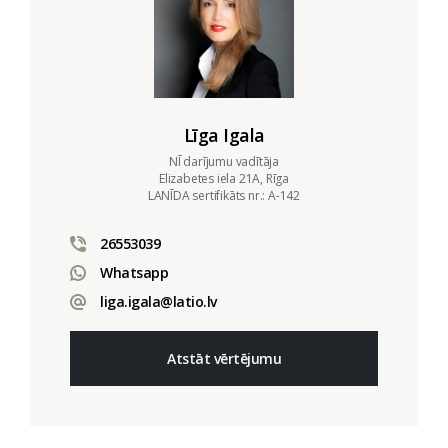
Līga Igala
NĪ darījumu vadītāja
Elizabetes iela 21A, Rīga
LANĪDA sertifikāts nr.: A-142
26553039
Whatsapp
liga.igala@latio.lv
Atstāt vērtējumu