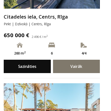
Citadeles iela, Centrs, Rīga
Pirkt | Dzīvokļi | Centrs, Rīga
650 000 €
2
2 496 € / m
2
260 m
6
4/4
Sazināties
Vairāk