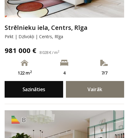
Strēlnieku iela, Centrs, Rīga
Pirkt | Dzīvokļi | Centrs, Rīga
981 000 €
2
8 028 € / m
2
122 m
4
7/7
Sazināties
Vairāk
B