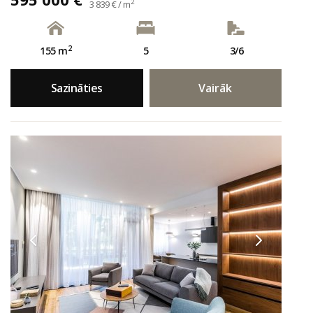
2
3 839 € / m
2
155 m
5
3/6
Sazināties
Vairāk