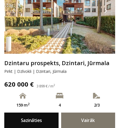
Dzintaru prospekts, Dzintari, Jūrmala
Pirkt | Dzīvokli | Dzintari, Jūrmala
620 000 €
2
3 899 € / m
2
159 m
4
2/3
Sazināties
Vairāk