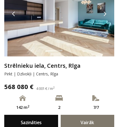
Strēlnieku iela, Centrs, Rīga
Pirkt | Dzīvokļi | Centrs, Rīga
568 080 €
2
4 001 € / m
2
142 m
2
7/7
Sazināties
Vairāk