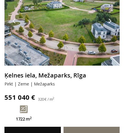
Ķelnes iela, Mežaparks, Rīga
Pirkt | Zeme | Mežaparks
551 040 €
2
320 € / m
2
1722 m