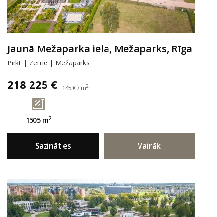
Jaunā Mežaparka iela, Mežaparks, Rīga
Pirkt | Zeme | Mežaparks
218 225 €
2
145 € / m
2
1505 m
Sazināties
Vairāk