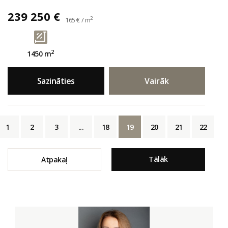
239 250 €
2
165 € / m
2
1450 m
Sazināties
Vairāk
1
2
3
...
18
19
20
21
22
Tālāk
Atpakaļ