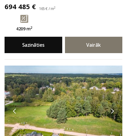
694 485 €
2
165 € / m
2
4209 m
Sazināties
Vairāk