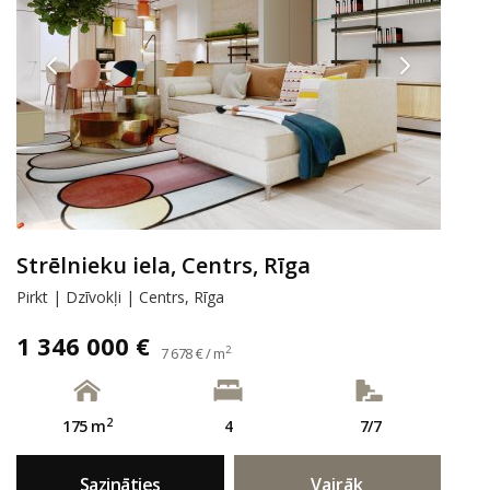
Strēlnieku iela, Centrs, Rīga
Pirkt | Dzīvokļi | Centrs, Rīga
1 346 000 €
2
7 678 € / m
2
175 m
4
7/7
Sazināties
Vairāk