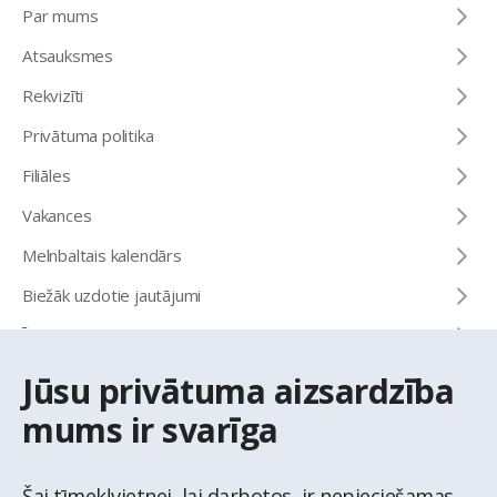
Par mums
Atsauksmes
Rekvizīti
Privātuma politika
Filiāles
Vakances
Melnbaltais kalendārs
Biežāk uzdotie jautājumi
Īrēt vai pirkt
Jūsu privātuma aizsardzība
KONTAKTI
mums ir svarīga
Uzziņu tālrunis
+371 67 032 300
Šai tīmekļvietnei, lai darbotos, ir nepieciešamas