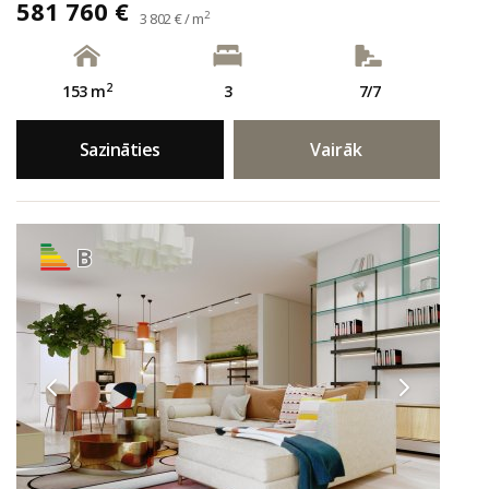
581 760 €
2
3 802 € / m
2
153 m
3
7/7
Sazināties
Vairāk
B